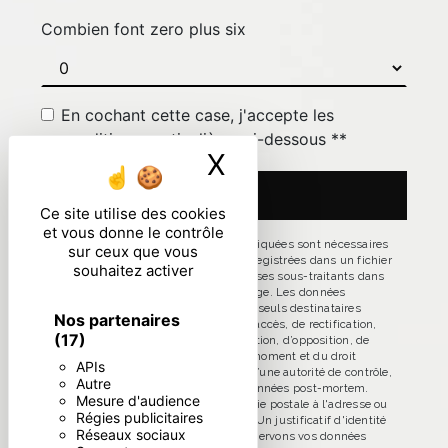
Combien font zero plus six
En cochant cette case, j'accepte les
conditions particulières ci-dessous **
X
Masquer le ban
ENVOYER
Ce site utilise des cookies
et vous donne le contrôle
** Les données personnelles communiquées sont nécessaires
sur ceux que vous
aux fins de vous contacter et sont enregistrées dans un fichier
souhaitez activer
informatisé. Elles sont destinées à et ses sous-traitants dans
le seul but de répondre à votre message. Les données
collectées seront communiquées aux seuls destinataires
Nos partenaires
suivants: . Vous disposez de droits d’accès, de rectification,
(17)
d’effacement, de portabilité, de limitation, d’opposition, de
retrait de votre consentement à tout moment et du droit
APIs
d’introduire une réclamation auprès d’une autorité de contrôle,
Autre
ainsi que d’organiser le sort de vos données post-mortem.
Mesure d'audience
Vous pouvez exercer ces droits par voie postale à l'adresse ou
Régies publicitaires
par courrier électronique à l'adresse . Un justificatif d'identité
Réseaux sociaux
pourra vous être demandé. Nous conservons vos données