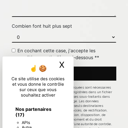
Combien font huit plus sept
En cochant cette case, j'accepte les
conditions particulières ci-dessous **
X
Masquer le ban
ENVOYER
Ce site utilise des cookies
et vous donne le contrôle
** Les données personnelles communiquées sont nécessaires
sur ceux que vous
aux fins de vous contacter et sont enregistrées dans un fichier
souhaitez activer
informatisé. Elles sont destinées à et ses sous-traitants dans
le seul but de répondre à votre message. Les données
collectées seront communiquées aux seuls destinataires
Nos partenaires
suivants: . Vous disposez de droits d’accès, de rectification,
(17)
d’effacement, de portabilité, de limitation, d’opposition, de
retrait de votre consentement à tout moment et du droit
APIs
d’introduire une réclamation auprès d’une autorité de contrôle,
Autre