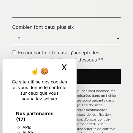
Combien font deux plus six
En cochant cette case, j'accepte les
conditions particulières ci-dessous **
X
Masquer le ban
ENVOYER
Ce site utilise des cookies
et vous donne le contrôle
** Les données personnelles communiquées sont nécessaires
sur ceux que vous
aux fins de vous contacter et sont enregistrées dans un fichier
souhaitez activer
informatisé. Elles sont destinées à et ses sous-traitants dans
le seul but de répondre à votre message. Les données
collectées seront communiquées aux seuls destinataires
Nos partenaires
suivants: . Vous disposez de droits d’accès, de rectification,
(17)
d’effacement, de portabilité, de limitation, d’opposition, de
retrait de votre consentement à tout moment et du droit
APIs
d’introduire une réclamation auprès d’une autorité de contrôle,
Autre